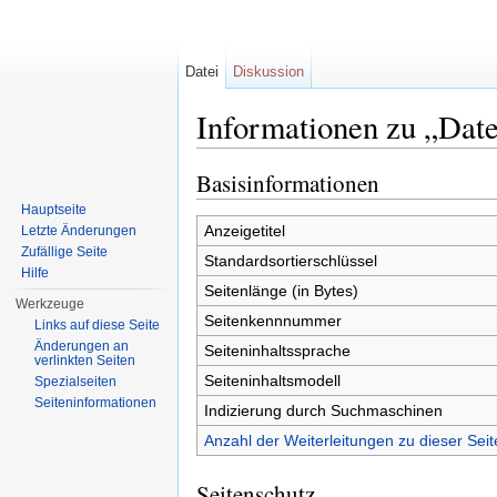
Datei
Diskussion
Informationen zu „Dat
Wechseln zu:
Navigation
,
Suche
Basisinformationen
Hauptseite
Anzeigetitel
Letzte Änderungen
Zufällige Seite
Standardsortierschlüssel
Hilfe
Seitenlänge (in Bytes)
Werkzeuge
Seitenkennnummer
Links auf diese Seite
Änderungen an
Seiteninhaltssprache
verlinkten Seiten
Seiteninhaltsmodell
Spezialseiten
Seiten­informationen
Indizierung durch Suchmaschinen
Anzahl der Weiterleitungen zu dieser Seit
Seitenschutz