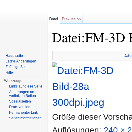
Datei
Diskussion
Datei:FM-3D B
Wechseln zu:
Navigation
,
Suche
Date
Hauptseite
Letzte Änderungen
Zufällige Seite
Hilfe
Werkzeuge
Links auf diese Seite
Änderungen an
verlinkten Seiten
Spezialseiten
Druckversion
Permanenter Link
Größe dieser Vorsch
Seiten­informationen
Auflösungen:
240 × 2