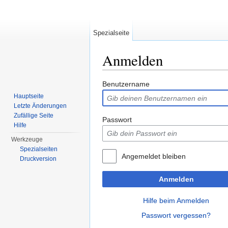
Spezialseite
Anmelden
Wechseln zu:
Navigation
,
Suche
Benutzername
Hauptseite
Letzte Änderungen
Zufällige Seite
Passwort
Hilfe
Werkzeuge
Spezialseiten
Angemeldet bleiben
Druckversion
Anmelden
Hilfe beim Anmelden
Passwort vergessen?