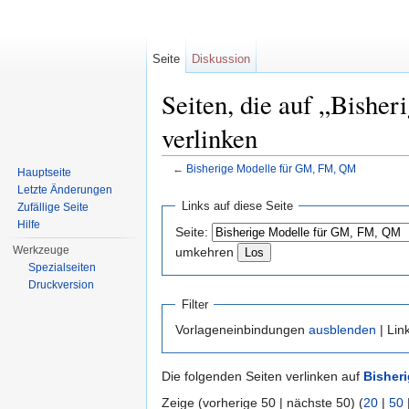
Seite
Diskussion
Seiten, die auf „Bish
verlinken
←
Bisherige Modelle für GM, FM, QM
Hauptseite
Wechseln zu:
Navigation
,
Suche
Letzte Änderungen
Links auf diese Seite
Zufällige Seite
Hilfe
Seite:
Werkzeuge
umkehren
Spezialseiten
Druckversion
Filter
Vorlageneinbindungen
ausblenden
| Lin
Die folgenden Seiten verlinken auf
Bisher
Zeige (vorherige 50 | nächste 50) (
20
|
50